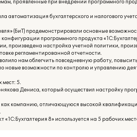
мам, проявленные при внедрении программного про
ла автоматизация бухгалтерского и налогового учет
овля» (БиТ) продемонстрировали основные возможно
 конфигурации программного продукта «1С:Бухгалтер
ии, произведена настройка учетной политики, произ
товке регламентированной отчетности.
зволило нам облегчить повседневную работу, повысит
ло новые возможности по контролю и управлению де
мест: 5.
рнякова Дениса, который осуществил настройку прог
иТ) как компанию, отличающуюся высокой квалификац
.
 «1С:Бухгалтерия 8» используется на 5 рабочих мест