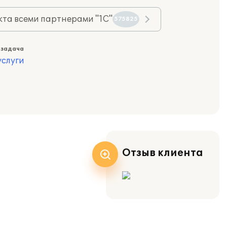
та всеми партнерами "1С"
575825
 задача
слуги
Отзыв клиента