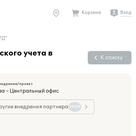
Корзина
Вход
РД"
кого учета в
К списку
недрение/проект
ва – Центральный офис
ругие внедрения партнера
29150