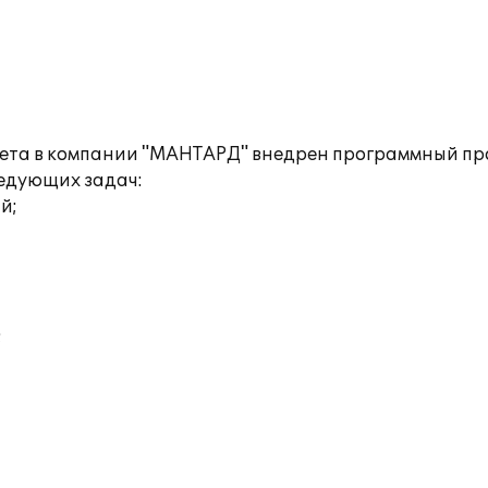
чета в компании "МАНТАРД" внедрен программный прод
едующих задач:
й;
;