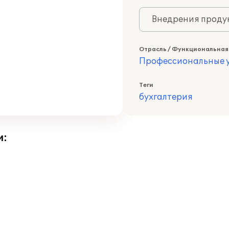
Внедрения продук
Отрасль / Функциональная
Профессиональные у
Теги
бухгалтерия
и: