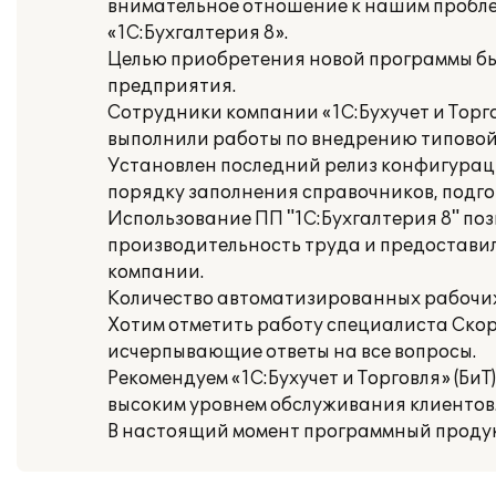
внимательное отношение к нашим пробле
«1С:Бухгалтерия 8».
Целью приобретения новой программы бы
предприятия.
Сотрудники компании «1С:Бухучет и Торг
выполнили работы по внедрению типовой
Установлен последний релиз конфигурац
порядку заполнения справочников, подго
Использование ПП "1С:Бухгалтерия 8" по
производительность труда и предостави
компании.
Количество автоматизированных рабочих 
Хотим отметить работу специалиста Ско
исчерпывающие ответы на все вопросы.
Рекомендуем «1С:Бухучет и Торговля» (Б
высоким уровнем обслуживания клиентов
В настоящий момент программный продукт