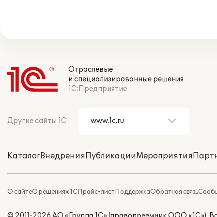
Отраслевые
и специализированные решения
1С:Предприятие
Другие сайты 1С
Каталог
Внедрения
Публикации
Мероприятия
Парт
О сайте
О решениях 1С
Прайс-лист
Поддержка
Обратная связь
Сообщ
© 2011-2026 АО «Группа 1С» (правопреемник ООО «1С»). 