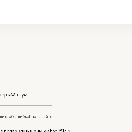
неры
Форум
ить об ошибке
Карта сайта
Все права защищены.
websol@1c.ru