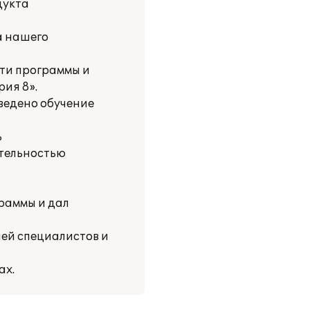
дукта
а нашего
сти программы и
ия 8».
ведено обучение
ь
ятельностью
раммы и дал
ией специалистов и
ах.