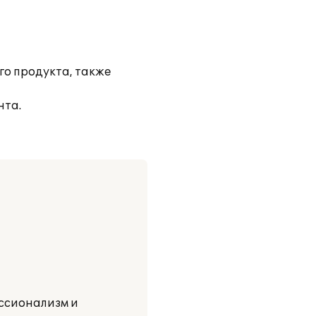
го продукта, также
нта.
ессионализм и