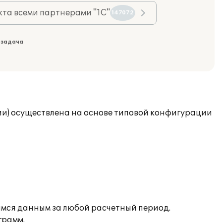
та всеми партнерами "1С"
147072
 задача
ии) осуществлена на основе типовой конфигурации
имся данным за любой расчетный период.
грамм.