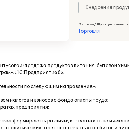
Внедрения продук
Отрасль / Функциональная
Торговля
нтусовой (продажа продуктов питания, бытовой хим
грамм «1С:Предприятие 8».
тельности по следующим направлениям:
ом налогов и взносов с фонда оплаты труда;
тратах предприятия;
воляет формировать различную отчетность по имеющ
де аналитических отчетов, наглядных графиков и диа