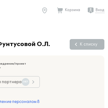
Корзина
Вход
унтусовой О.Л.
К списку
недрение/проект
"
я партнера
197
ление персоналом 8