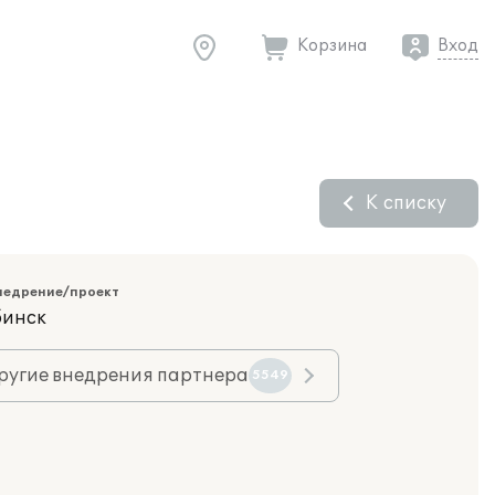
Корзина
Вход
К списку
недрение/проект
бинск
ругие внедрения партнера
5549