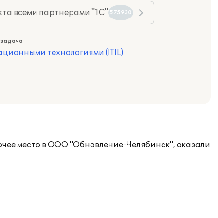
та всеми партнерами "1С"
575930
 задача
ционными технологиями (ITIL)
очее место в ООО "Обновление-Челябинск", оказали