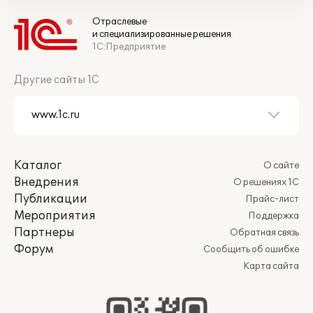
Отраслевые
и специализированные решения
1С:Предприятие
Другие сайты 1С
Каталог
О сайте
Внедрения
О решениях 1С
Публикации
Прайс-лист
Мероприятия
Поддержка
Партнеры
Обратная связь
Форум
Сообщить об ошибке
Карта сайта