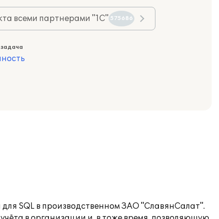
та всеми партнерами "1С"
575686
 задача
ность
я для SQL в производственном ЗАО "СлавянСалат".
учёта в организации и, в тоже время, позволяющую