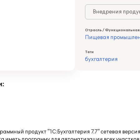
Внедрения продук
Отрасль / Функциональная
Пищевая промышлен
Теги
бухгалтерия
и:
раммный продукт "1С:Бухгалтерия 7.7" сетевая верси
а иметь программу для автоматизации всех участков 