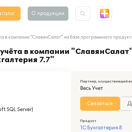
аталог
О продукции
а в компании "СлавянСалат" на базе программного продукта 
учёта в компании "СлавянСалат"
галтерия 7.7"
Партнер, осуществивший в
Весь Учет
Связаться
Д
t SQL Server)
Продукт
1С:Бухгалтерия 8