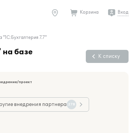
Корзина
Вход
"1С:Бухгалтерия 7.7"
 на базе
К списку
недрение/проект
ругие внедрения партнера
278