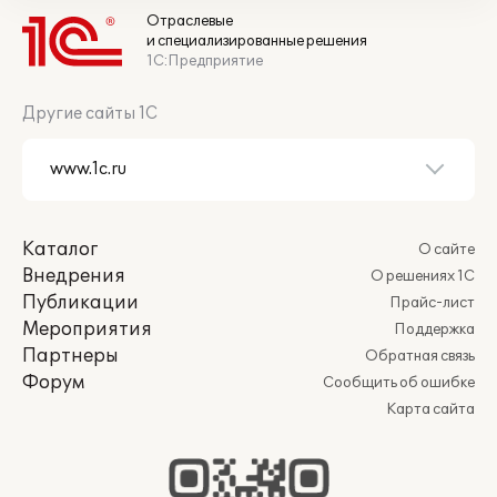
Отраслевые
и специализированные решения
1С:Предприятие
Другие сайты 1С
Каталог
О сайте
Внедрения
О решениях 1С
Публикации
Прайс-лист
Мероприятия
Поддержка
Партнеры
Обратная связь
Форум
Сообщить об ошибке
Карта сайта