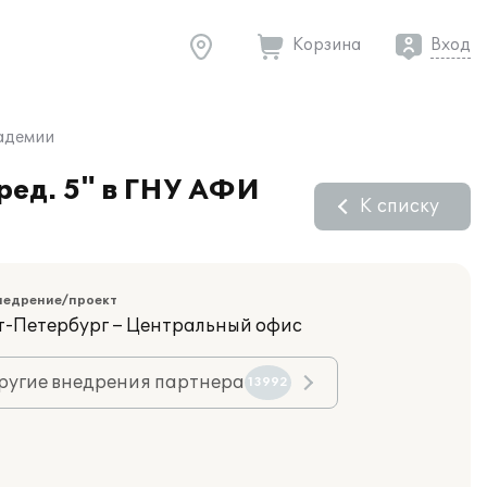
Корзина
Вход
кадемии
ред. 5" в ГНУ АФИ
К списку
недрение/проект
кт-Петербург – Центральный офис
ругие внедрения партнера
13992