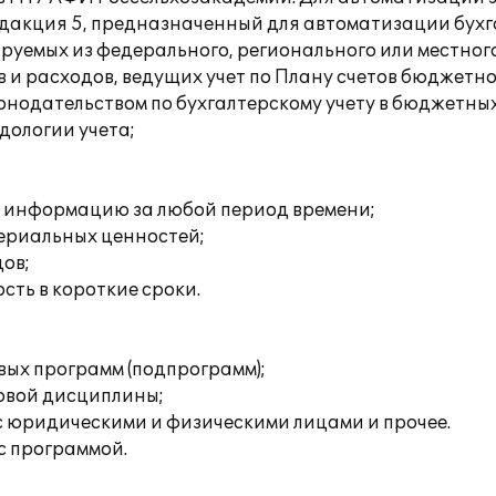
едакция 5, предназначенный для автоматизации бух
уемых из федерального, регионального или местног
и расходов, ведущих учет по Плану счетов бюджетно
конодательством по бухгалтерскому учету в бюджетны
дологии учета;
ю информацию за любой период времени;
териальных ценностей;
ов;
сть в короткие сроки.
вых программ (подпрограмм);
овой дисциплины;
с юридическими и физическими лицами и прочее.
с программой.