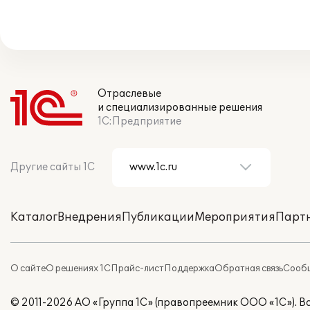
Отраслевые
и специализированные решения
1С:Предприятие
Другие сайты 1С
Каталог
Внедрения
Публикации
Мероприятия
Парт
О сайте
О решениях 1С
Прайс-лист
Поддержка
Обратная связь
Сообщ
© 2011-2026 АО «Группа 1С» (правопреемник ООО «1С»). 