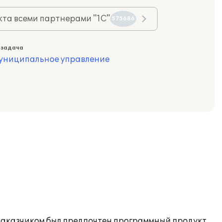
та всеми партнерами "1С"
575686
 задача
муниципальное управление
заказчиком был предпочтен программный продукт