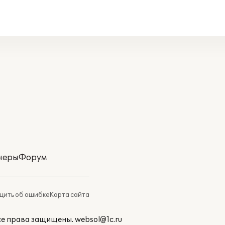
неры
Форум
ить об ошибке
Карта сайта
Все права защищены.
websol@1c.ru