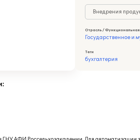
Внедрения продук
Отрасль / Функциональная
Государственное и 
Теги
бухгалтерия
и:
 в ГНУ АФИ Россельхозакадемии. Для автоматизации 