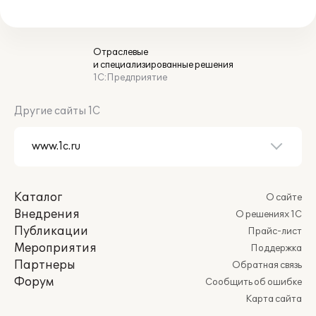
Отраслевые
и специализированные решения
1С:Предприятие
Другие сайты 1С
Каталог
О сайте
Внедрения
О решениях 1С
Публикации
Прайс-лист
Мероприятия
Поддержка
Партнеры
Обратная связь
Форум
Сообщить об ошибке
Карта сайта