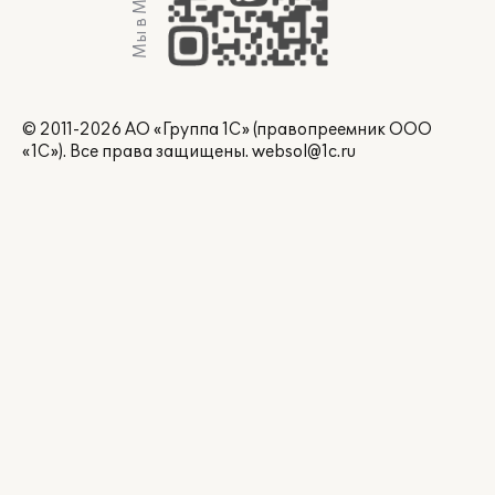
Мы в Max
© 2011-2026 АО «Группа 1С» (правопреемник ООО
«1С»). Все права защищены.
websol@1c.ru