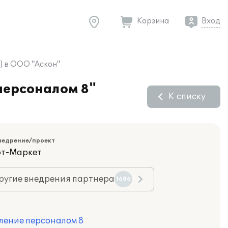
Корзина
Вход
) в ООО "Аскон"
персоналом 8"
К списку
недрение/проект
фт-Маркет
ругие внедрения партнера
1686
ление персоналом 8