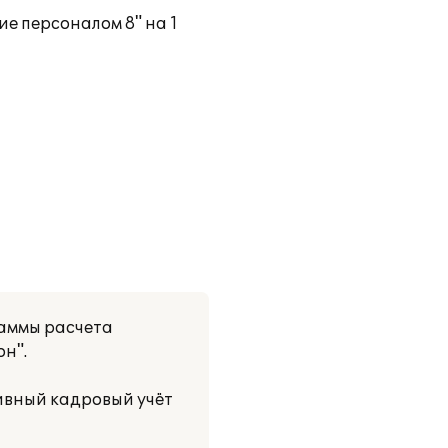
е персоналом 8" на 1
раммы расчета
н".
ивный кадровый учёт