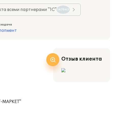
та всеми партнерами "1С"
147043
 задача
лопмент
Отзыв клиента
ФТ-МАРКЕТ"