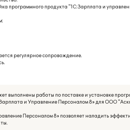
льство.
йка программного продукта "1С:Зарплата и управлени
м:
ется регулярное сопровождение.
ь.
ет выполнены работы по поставке и установке прог
:Зарплата и Управление Персоналом 8» для ООО "Аско
равление Персоналом 8» позволяет наладить эффект
ты.