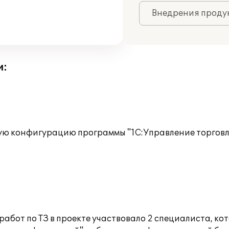
Внедрения продук
и:
ую конфигурацию программы "1С:Управление торговл
абот по ТЗ в проекте участвовало 2 специалиста, ко