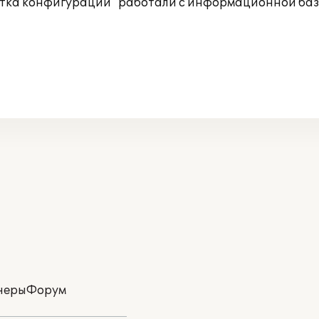
отка конфигураций" работали с информационной базо
неры
Форум