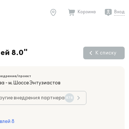
Корзина
Вход
ей 8.0"
К списку
недрение/проект
а - м. Шоссе Энтузиастов
ругие внедрения партнера
878
влей 8