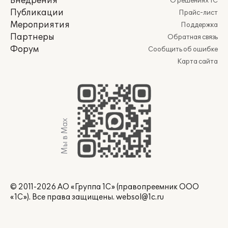
Внедрения
О решениях 1С
Публикации
Прайс-лист
Мероприятия
Поддержка
Партнеры
Обратная связь
Форум
Сообщить об ошибке
Карта сайта
Мы в Max
© 2011-2026 АО «Группа 1С» (правопреемник ООО
«1С»). Все права защищены.
websol@1c.ru