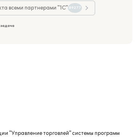
та всеми партнерами "1С"
89277
 задача
ии "Управление торговлей" системы программ