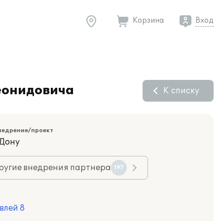
Корзина
Вход
Леонидовича
К списку
недрение/проект
-Дону
ругие внедрения партнера
197
влей 8