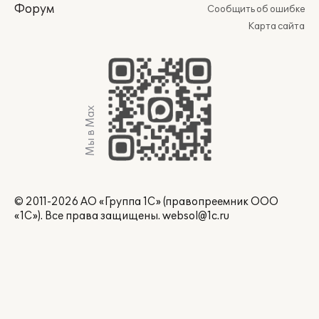
Форум
Сообщить об ошибке
Карта сайта
Мы в Max
© 2011-2026 АО «Группа 1С» (правопреемник ООО
«1С»). Все права защищены.
websol@1c.ru