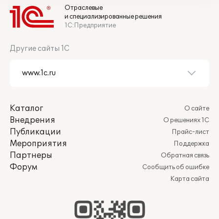
Отраслевые
и специализированные решения
1С:Предприятие
Другие сайты 1С
Каталог
О сайте
Внедрения
О решениях 1С
Публикации
Прайс-лист
Мероприятия
Поддержка
Партнеры
Обратная связь
Форум
Сообщить об ошибке
Карта сайта