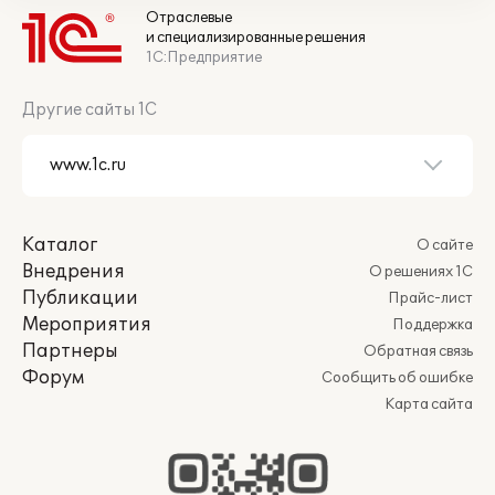
Отраслевые
и специализированные решения
1С:Предприятие
Другие сайты 1С
Каталог
О сайте
Внедрения
О решениях 1С
Публикации
Прайс-лист
Мероприятия
Поддержка
Партнеры
Обратная связь
Форум
Сообщить об ошибке
Карта сайта