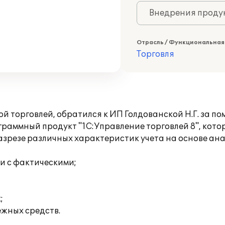
Внедрения продук
Отрасль / Функциональная
Торговля
й торговлей, обратился к ИП Голдованской Н.Г. за п
раммный продукт "1С:Управление торговлей 8", кото
разрезе различных характеристик учета на основе ан
и с фактическими;
;
жных средств.