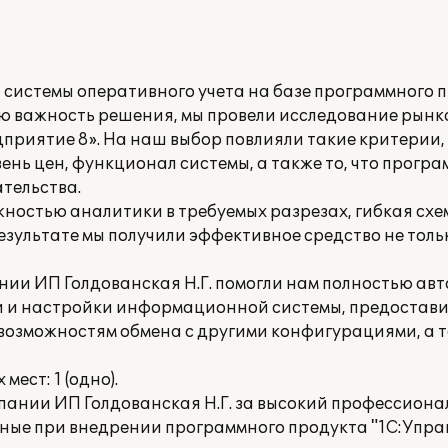
системы оперативного учета на базе программного 
ю важность решения, мы провели исследование рынка
приятие 8». На наш выбор повлияли такие критерии, 
ень цен, функционал системы, а также то, что прогр
тельства.
жностью аналитики в требуемых разрезах, гибкая сх
ультате мы получили эффективное средство не только
и ИП Голдованская Н.Г. помогли нам полностью ав
и и настройки информационной системы, предостави
возможностям обмена с другими конфигурациями, а 
ест: 1 (одно).
пании ИП Голдованская Н.Г. за высокий профессиона
ые при внедрении программного продукта "1С:Управ