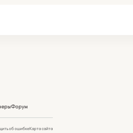
неры
Форум
ить об ошибке
Карта сайта