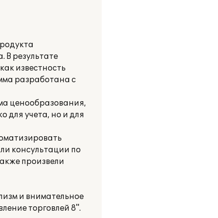
продукта
. В результате
как известность
амма разработана с
ема ценообразования,
 для учета, но и для
томатизировать
ли консультации по
также произвели
лизм и внимательное
ление торговлей 8".