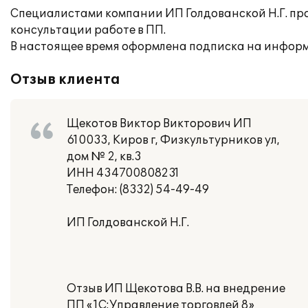
Специалистами компании ИП Голдованской Н.Г. пр
консультации работе в ПП.
В настоящее время оформлена подписка на информ
Отзыв клиента
Щекотов Виктор Викторович ИП
610033, Киров г, Физкультурников ул,
дом № 2, кв.3
ИНН 434700808231
Телефон: (8332) 54-49-49
ИП Голдованской Н.Г.
Отзыв ИП Щекотова В.В. на внедрение
ПП «1С:Управление торговлей 8»