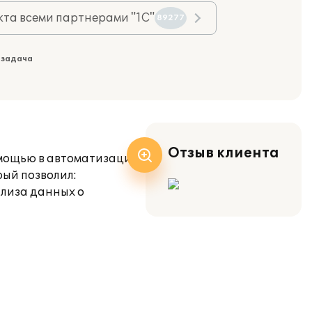
та всеми партнерами "1С"
89277
 задача
Отзыв клиента
омощью в автоматизации.
рый позволил:
ализа данных о