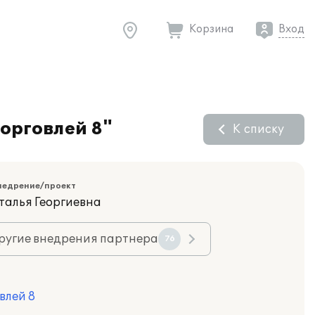
Корзина
Вход
орговлей 8"
К списку
недрение/проект
талья Георгиевна
ругие внедрения партнера
76
влей 8