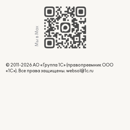
Мы в Max
© 2011-2026 АО «Группа 1С» (правопреемник ООО
«1С»). Все права защищены.
websol@1c.ru