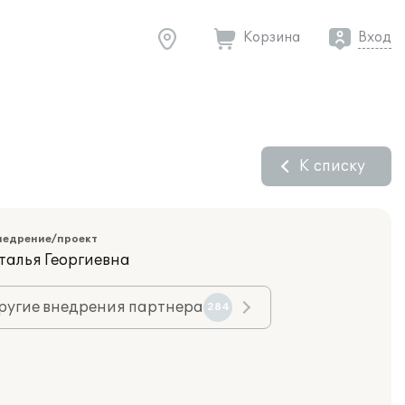
Корзина
Вход
К списку
недрение/проект
талья Георгиевна
ругие внедрения партнера
284