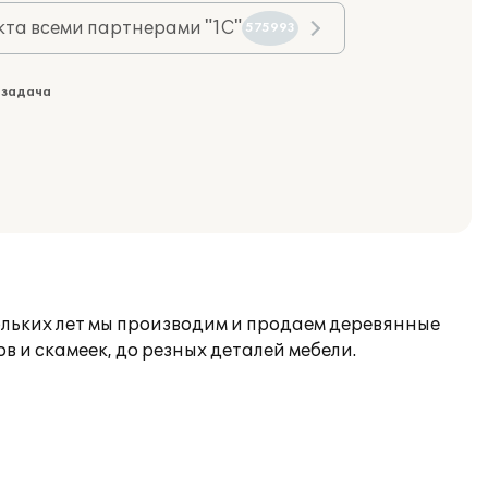
та всеми партнерами "1С"
575993
 задача
кольких лет мы производим и продаем деревянные
в и скамеек, до резных деталей мебели.