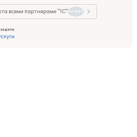
та всеми партнерами "1С"
147043
 задача
слуги