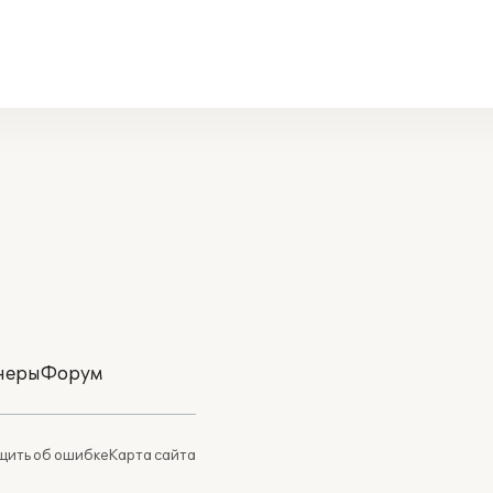
неры
Форум
ить об ошибке
Карта сайта