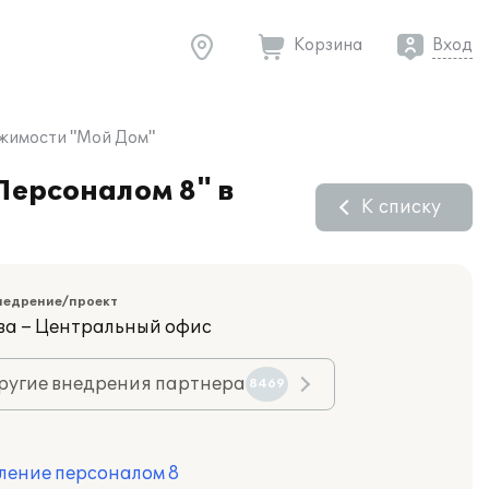
Корзина
Вход
ижимости "Мой Дом"
Персоналом 8" в
К списку
недрение/проект
ва – Центральный офис
ругие внедрения партнера
8469
ление персоналом 8