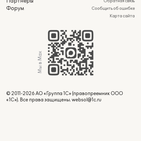
Партнеры
Обратная связь
Форум
Сообщить об ошибке
Карта сайта
Мы в Max
© 2011-2026 АО «Группа 1С» (правопреемник ООО
«1С»). Все права защищены.
websol@1c.ru