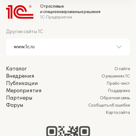
Отраслевые
и специализированные решения
1С:Предприятие
Другие сайты 1С
Каталог
О сайте
Внедрения
О решениях 1С
Публикации
Прайс-лист
Мероприятия
Поддержка
Партнеры
Обратная связь
Форум
Сообщить об ошибке
Карта сайта