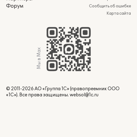
Форум
Сообщить об ошибке
Карта сайта
Мы в Max
© 2011-2026 АО «Группа 1С» (правопреемник ООО
«1С»). Все права защищены.
websol@1c.ru