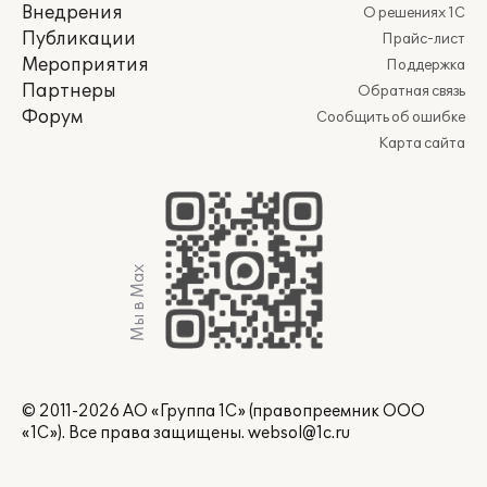
Внедрения
О решениях 1С
Публикации
Прайс-лист
Мероприятия
Поддержка
Партнеры
Обратная связь
Форум
Сообщить об ошибке
Карта сайта
Мы в Max
© 2011-2026 АО «Группа 1С» (правопреемник ООО
«1С»). Все права защищены.
websol@1c.ru