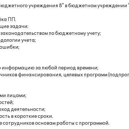
бюджетного учреждения 8" в бюджетном учреждении
ка ПП.
щие задачи:
 законодательством по бюджетному учету;
дологии учета;
 ошибки;
ю информацию за любой период времени;
очников финансирования, целевых программ (подпрог
ми лицами;
остей;
оход деятельности;
сть в короткие сроки.
 сотрудников основам работы с программой.