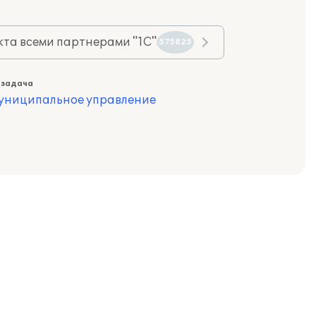
та всеми партнерами "1С"
575825
 задача
муниципальное управление