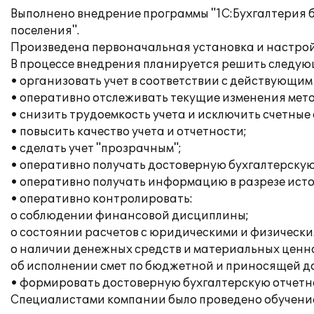
Выполнено внедрение программы "1С:Бухгалтерия 
поселения".
Произведена первоначальная установка и настрой
В процессе внедрения планируется решить следую
• организовать учет в соответствии с действующим
• оперативно отслеживать текущие изменения мето
• снизить трудоемкость учета и исключить счетные
• повысить качество учета и отчетности;
• сделать учет "прозрачным";
• оперативно получать достоверную бухгалтерску
• оперативно получать информацию в разрезе ист
• оперативно контролировать:
o соблюдении финансовой дисциплины;
o состоянии расчетов с юридическими и физически
o наличии денежных средств и материальных ценн
oб исполнении смет по бюджетной и приносящей д
• формировать достоверную бухгалтерскую отчетно
Специалистами компании было проведено обучение