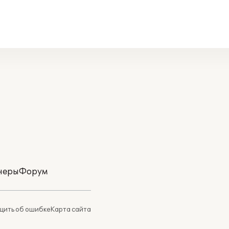
неры
Форум
ить об ошибке
Карта сайта