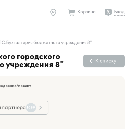
Корзина
Вход
1С:Бухгалтерия бюджетного учреждения 8"
ого городского
К списку
о учреждения 8"
недрение/проект
я партнера
1699