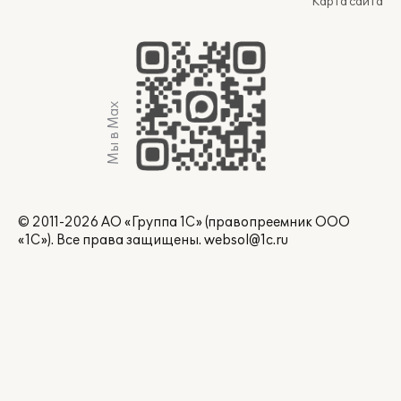
Карта сайта
Мы в Max
© 2011-2026 АО «Группа 1С» (правопреемник ООО
«1С»). Все права защищены.
websol@1c.ru