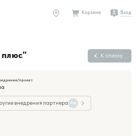
Корзина
Вход
 плюс"
К списку
недрение/проект
ла
ругие внедрения партнера
810