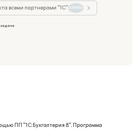
та всеми партнерами "1С"
575930
 задача
ощью ПП "1С:Бухгалтерия 8". Программа