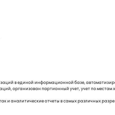
;
изаций в единой информационной базе, автоматизиров
ций, организован партионный учет, учет по местам 
 так и аналитические отчеты в самых различных разр