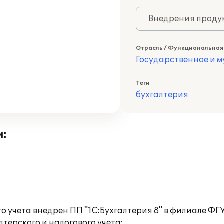
Внедрения продук
Отрасль / Функциональная
Государственное и 
Теги
бухгалтерия
и:
о учета внедрен ПП "1С:Бухгалтерия 8" в филиале ФГ
ерского и налогового учета: