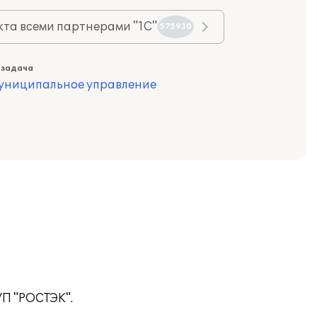
та всеми партнерами "1С"
575930
 задача
муниципальное управление
УП "РОСТЭК".