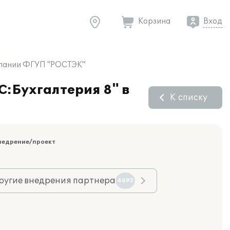
Корзина
Вход
омпании ФГУП "РОСТЭК"
С:Бухгалтерия 8" в
К списку
недрение/проект
ругие внедрения партнера
4693