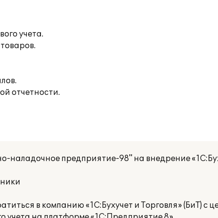
вого учета.
товаров.
лов.
ой отчетности.
-наладочное предприятие-98" на внедрение «1С:Бу
хники
титься в компанию «1С:Бухучет и Торговля» (БиТ) с 
го учета на платформе «1С:Предприятие 8».