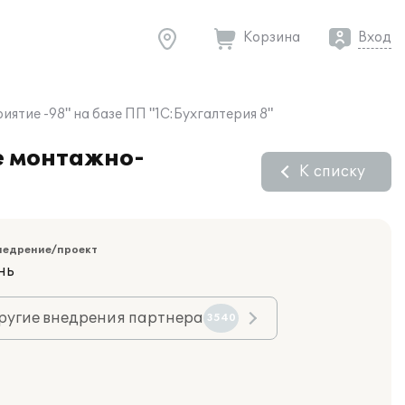
Корзина
Вход
тие -98" на базе ПП "1С:Бухгалтерия 8"
е монтажно-
К списку
недрение/проект
нь
ругие внедрения партнера
3540