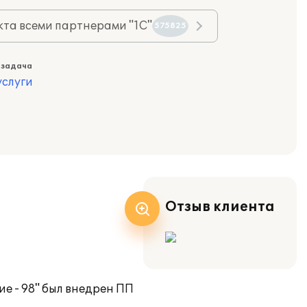
та всеми партнерами "1С"
575825
 задача
слуги
Отзыв клиента
е - 98" был внедрен ПП