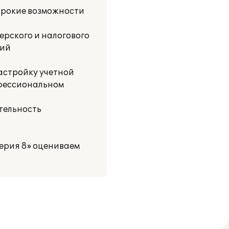
ирокие возможности
ерского и налогового
ний
астройку учетной
офессиональном
тельность
терия 8» оцениваем