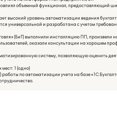
 повлиял объемный функционал, предоставляющий ш
ает высокий уровень автоматизации ведения бухгалт
яется универсальной и разработана с учетом требова
говля» (БиТ) выполнили инсталляцию ПП, произвели н
пользователей, оказали консультации на хорошем пр
томатизированную систему, позволяющую оценить дея
ест: 1 (одно)
Т) работы по автоматизации учета на базе «1С:Бухгал
отрудничество.