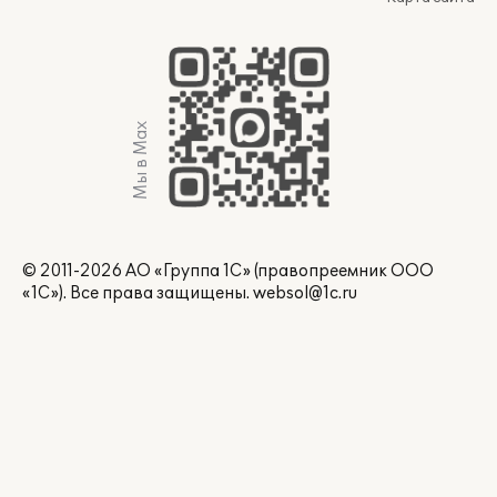
Мы в Max
© 2011-2026 АО «Группа 1С» (правопреемник ООО
«1С»). Все права защищены.
websol@1c.ru