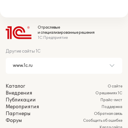
Отраслевые
и специализированные решения
1С:Предприятие
Другие сайты 1С
Каталог
О сайте
Внедрения
О решениях 1С
Публикации
Прайс-лист
Мероприятия
Поддержка
Партнеры
Обратная связь
Форум
Сообщить об ошибке
Карта сайта