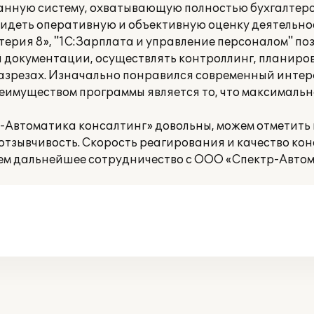
ванную систему, охватывающую полностью бухгалтер
 видеть оперативную и объективную оценку деятельн
лтерия 8», "1С:Зарплата и управление персоналом" п
 документации, осуществлять контроллинг, планиров
азрезах. Изначально понравился современный интерф
еимуществом программы является то, что максимальн
-Автоматика консалтинг» довольны, можем отметить 
отзывчивость. Скорость реагирования и качество ко
ем дальнейшее сотрудничество с ООО «Спектр-Автом