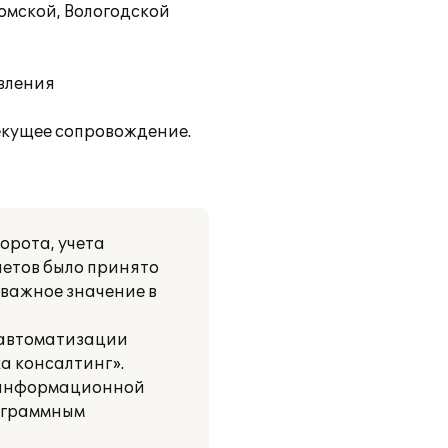
мской, Вологодской
вления
текущее сопровождение.
орота, учета
етов было принято
оважное значение в
 автоматизации
а консалтинг».
е информационной
рограммным