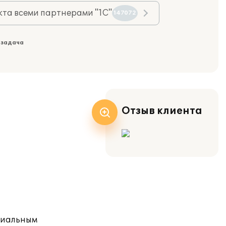
та всеми партнерами "1С"
147072
 задача
Отзыв клиента
циальным