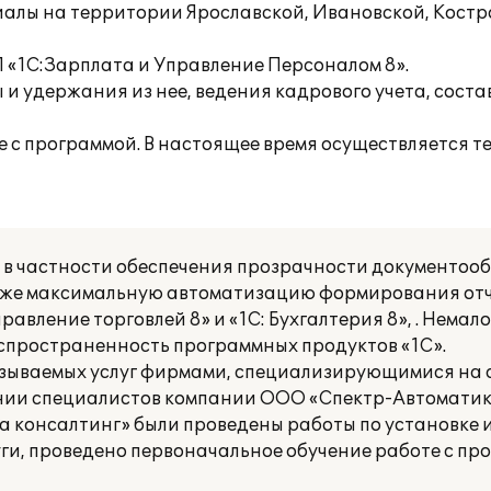
лы на территории Ярославской, Ивановской, Костро
 «1С:Зарплата и Управление Персоналом 8».
 удержания из нее, ведения кадрового учета, соста
е с программой. В настоящее время осуществляется 
 в частности обеспечения прозрачности документооб
кже максимальную автоматизацию формирования отч
авление торговлей 8» и «1С: Бухгалтерия 8», . Немал
аспространенность программных продуктов «1С».
азываемых услуг фирмами, специализирующимися на
ении специалистов компании ООО «Спектр-Автоматик
 консалтинг» были проведены работы по установк
ги, проведено первоначальное обучение работе с п