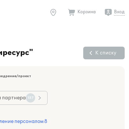
Корзина
Вход
иресурс"
К списку
недрение/проект
я партнера
157
ление персоналом 8