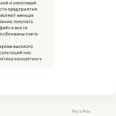
ский и налоговый
ости предприятия.
озволяют меньше
ание, получать
ейс и все те
о сближены счета
кроме высокого
нсультаций нас
атика консалтинг».
Мы в Max