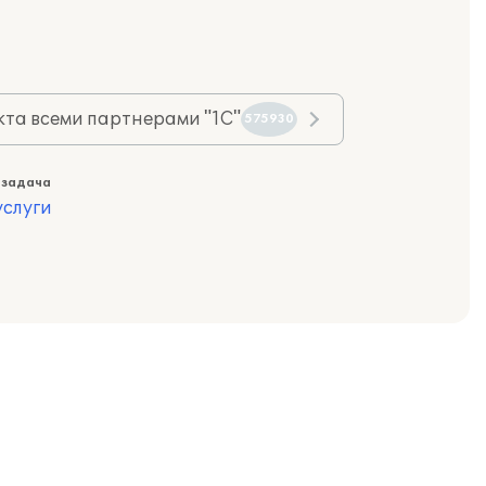
та всеми партнерами "1С"
575930
 задача
слуги