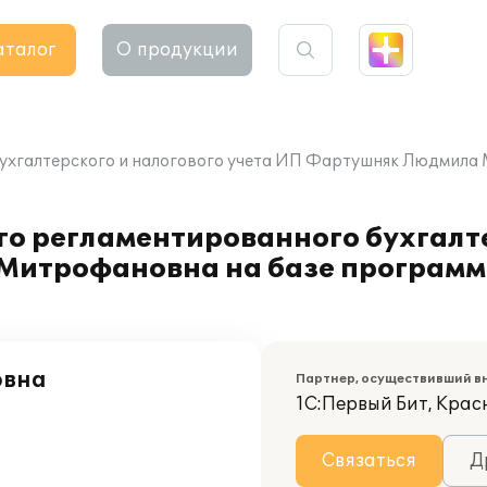
аталог
О продукции
ухгалтерского и налогового учета ИП Фартушняк Людмила 
о регламентированного бухгалте
Митрофановна на базе программ
овна
Партнер, осуществивший в
1С:Первый Бит, Кра
Связаться
Д