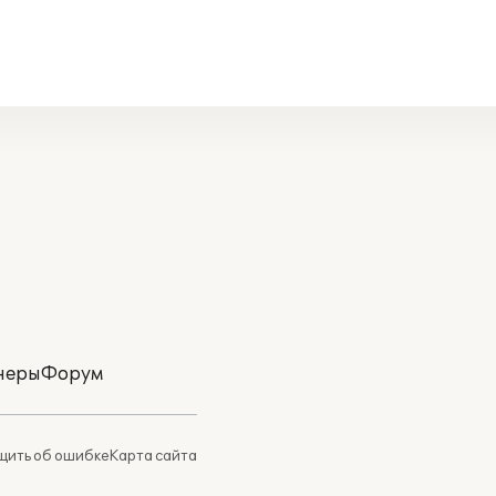
неры
Форум
ить об ошибке
Карта сайта