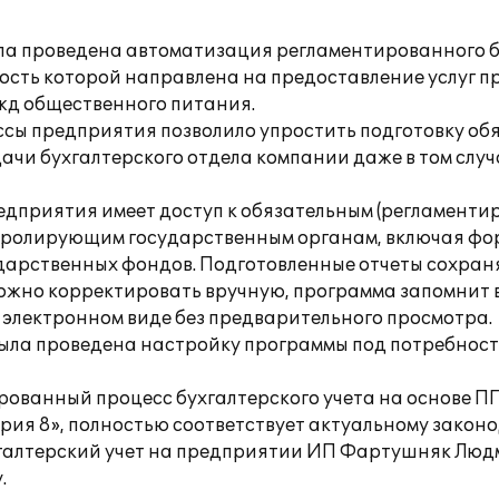
ла проведена автоматизация регламентированного б
ь которой направлена на предоставление услуг пр
ужд общественного питания.
ссы предприятия позволило упростить подготовку об
ачи бухгалтерского отдела компании даже в том случа
предприятия имеет доступ к обязательным (регламент
ролирующим государственным органам, включая фор
дарственных фондов. Подготовленные отчеты сохраняю
можно корректировать вручную, программа запомнит 
в электронном виде без предварительного просмотра.
ыла проведена настройку программы под потребност
ованный процесс бухгалтерского учета на основе ПП 
ерия 8», полностью соответствует актуальному зако
хгалтерский учет на предприятии ИП Фартушняк Люд
.