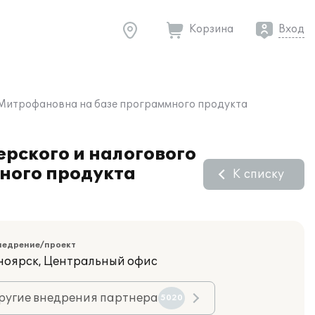
Корзина
Вход
Митрофановна на базе программного продукта
рского и налогового
ного продукта
К списку
недрение/проект
сноярск, Центральный офис
ругие внедрения партнера
5020