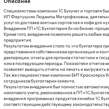
Описание
Специалистами компании 1С Бухучет и торговля бы
ИП Фартушняк Людмилы Митрофановны, деятельност
услуг по доставке элитных сортов чая и кофе для н
Внедрение ПП «1С:Бухгалтерия 8» на бизнес-проце
Кроме того, внедрение позволило решать любые зад
предприятия.
Результатом внедрения стало то, что бухгалтера 
представления собственникам организации и конт
декларации, отчеты для органов статистики и госу
ним в последующие периоды. Показатели отчетов 
позволяет выводить отчеты на печать и выгружать 
Так же специалистами компании БИТ Красноярск б
сотрудников бухгалтерии клиента.
Результатом внедрения был полностью автоматизир
налогового учета, реализованная в ПП «1С:Бухгалт
внедрения программных продуктов линейки 1С бу
соответствующим действующему законодательству