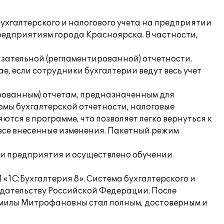
ухгалтерского и налогового учета на предприятии
едприятиям города Красноярска. В частности,
язательной (регламентированной) отчетности.
е, если сотрудники бухгалтерии ведут весь учет
ированным) отчетам, предназначенным для
мы бухгалтерской отчетности, налоговые
тся в программе, что позволяет легко вернуться к
все внесенные изменения. Пакетный режим
и предприятия и осуществлено обучении
«1С:Бухгалтерия 8». Система бухгалтерского и
нодательству Российской Федерации. После
милы Митрофановны стал полным, достоверным и