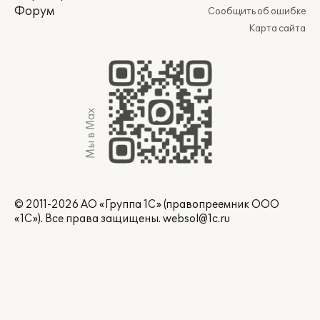
Форум
Сообщить об ошибке
Карта сайта
Мы в Max
© 2011-2026 АО «Группа 1С» (правопреемник ООО
«1С»). Все права защищены.
websol@1c.ru