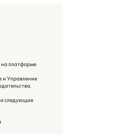
и на платформе
а и Управление
одательства.
ли следующие
а