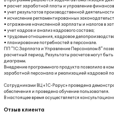
В программе решаются задачи автоматизации дея
• расчет заработной платы и управление финансо
• учет результатов производственной деятельности
• исчисление регламентированных законодательств
• отражение начисленной зарплаты и налогов в за
• учет кадров и анализ кадрового состава;
• трудовые отношения, кадровое делопроизводство
• планирование потребностей в персонале.
ПП "1С:Зарплата и Управление Персоналом 8" поз
расчетный период. Результаты расчетов могут быть
диаграмм.
Внедрение программного продукта позволило в ком
заработной персонала и реализацией кадровой по
Сотрудниками ВЦ «1С-Рарус» проведена демонстр
обеспечения и проведено обучение пользователя.
В настоящее время осуществляется консультацион
Отзыв клиента