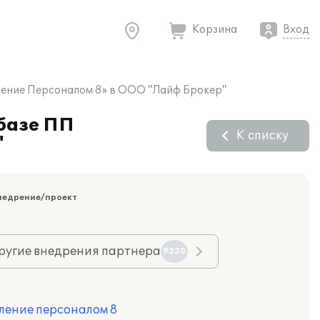
Корзина
Вход
вление Персоналом 8» в ООО "Лайф Брокер"
 базе ПП
К списку
"
недрение/проект
ругие внедрения партнера
9220
ление персоналом 8