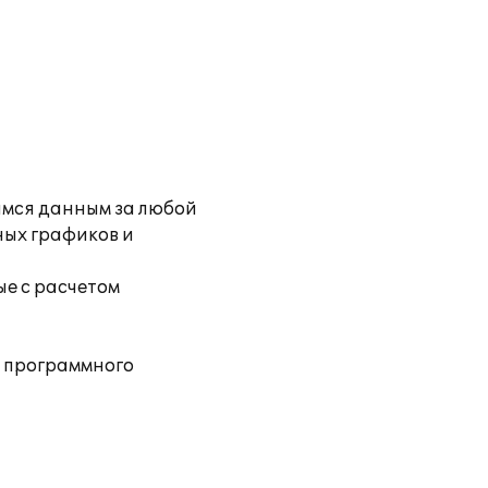
имся данным за любой
ных графиков и
е с расчетом
 программного