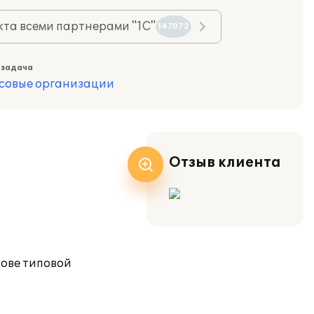
та всеми партнерами "1С"
147072
 задача
совые организации
Отзыв клиента
нове типовой