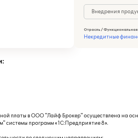
Внедрения продук
Отрасль / Функциональная
Некредитные финан
и:
ной платы в ООО "Лайф Брокер" осуществлена на ос
" системы программ «1С:Предприятие 8».