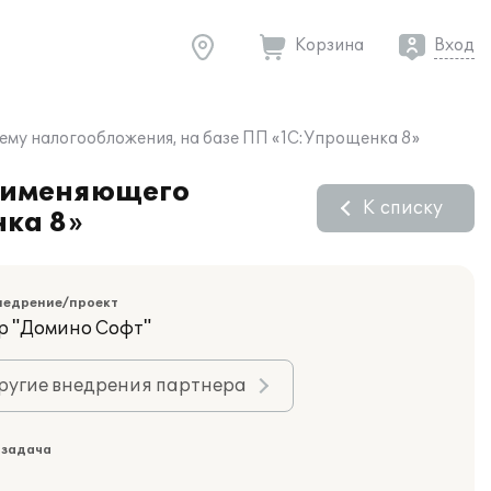
Корзина
Вход
му налогообложения, на базе ПП «1С:Упрощенка 8»
применяющего
К списку
нка 8»
недрение/проект
р "Домино Софт"
ругие внедрения партнера
 задача