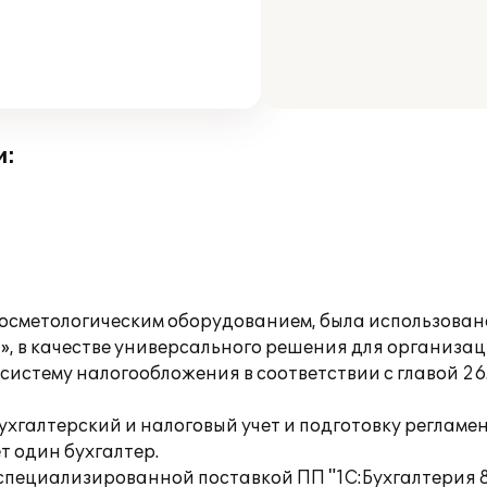
и:
косметологическим оборудованием, была использова
», в качестве универсального решения для организа
стему налогообложения в соответствии с главой 26.
ухгалтерский и налоговый учет и подготовку реглам
 один бухгалтер.
 специализированной поставкой ПП "1С:Бухгалтерия 8