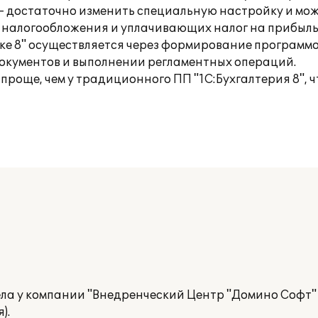
 – достаточно изменить специальную настройку и мо
 налогообложения и уплачивающих налог на прибыль
ке 8" осуществляется через формирование программо
документов и выполнении регламентных операций.
роще, чем у традиционного ПП "1С:Бухгалтерия 8", ч
рела у компании "Внедренческий Центр "Домино Софт
).