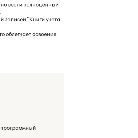
жно вести полноценный
.
й записей "Книги учета
то облегчает освоение
" программный