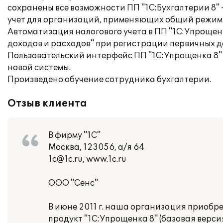
сохранены все возможности ПП "1С:Бухгалтерии 8"
учет для организаций, применяющих общий режим
Автоматизация налогового учета в ПП "1С:Упрощен
доходов и расходов" при регистрации первичных 
Пользовательский интерфейс ПП "1С:Упрощенка 8" п
новой системы.
Произведено обучение сотрудника бухгалтерии.
Отзыв клиента
В фирму "1С"
Москва, 123056, а/я 64
1c@1c.ru, www.1c.ru
ООО "Сенс"
В июне 2011 г. наша организация приоб
продукт "1С:Упрощенка 8" (базовая версия