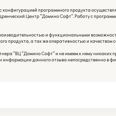
е с конфигурацией программного продукта осуществл
дренческий Центр "Домино Софт". Работу с програм
производительностью и функциональными возможнос
ого продукта, а так же оперативностью и качеством 
нера "ВЦ "Домино Софт" и не имеем к нему никаких п
и информации данного отзыва непосредственно в фир