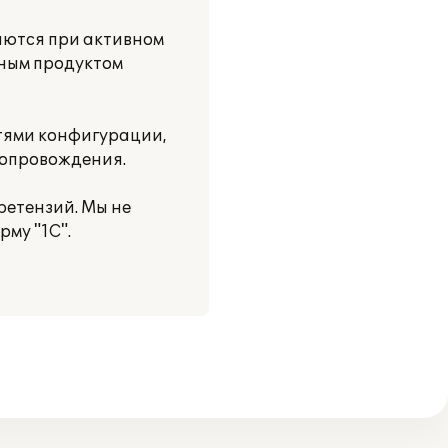
яются при активном
мным продуктом
тями конфигурации,
сопровождения.
ретензий. Мы не
му "1С".