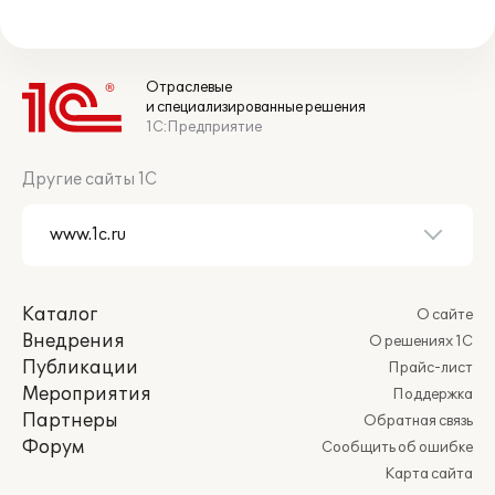
Отраслевые
и специализированные решения
1С:Предприятие
Другие сайты 1С
Каталог
О сайте
Внедрения
О решениях 1С
Публикации
Прайс-лист
Мероприятия
Поддержка
Партнеры
Обратная связь
Форум
Сообщить об ошибке
Карта сайта