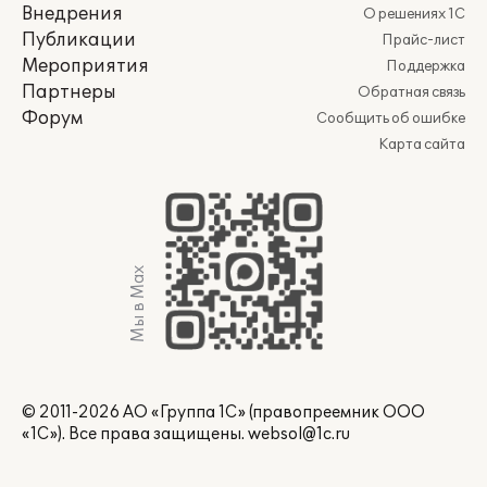
Внедрения
О решениях 1С
Публикации
Прайс-лист
Мероприятия
Поддержка
Партнеры
Обратная связь
Форум
Сообщить об ошибке
Карта сайта
Мы в Max
© 2011-2026 АО «Группа 1С» (правопреемник ООО
«1С»). Все права защищены.
websol@1c.ru