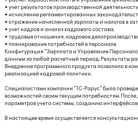
• расчет заработной платы и управление финансо
• учет результатов производственной деятельности
• исчисление регламентированных законодательств
• отражение начисленной зарплаты и налогов в за
• учет кадров и анализ кадрового состава;
• трудовые отношения, кадровое делопроизводство
• планирование потребностей в персонале.
Конфигурация "Зарплата и Управление Персоналом
данным за любой расчетный период. Результаты рас
Внедрение программного продукта позволило в ком
реализацией кадровой политики.
Специалистами компании "1С-Рарус" была проведен
возможностей своим текущим потребностям. После
параметров учета системы, созданию интерфейсов 
В настоящее время осуществляется консультацион