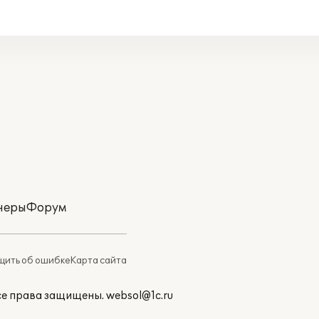
неры
Форум
ить об ошибке
Карта сайта
Все права защищены.
websol@1c.ru