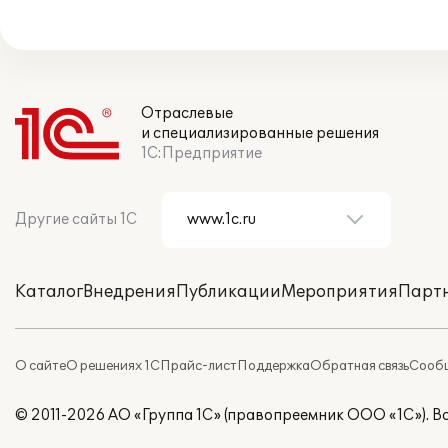
Отраслевые
и специализированные решения
1С:Предприятие
Другие сайты 1С
Каталог
Внедрения
Публикации
Мероприятия
Парт
О сайте
О решениях 1С
Прайс-лист
Поддержка
Обратная связь
Сообщ
© 2011-2026 АО «Группа 1С» (правопреемник ООО «1С»). 