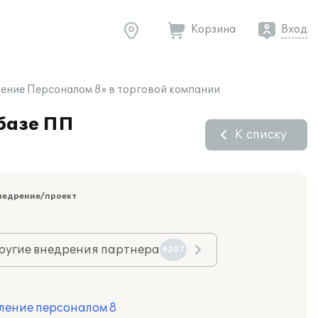
Корзина
Вход
ление Персоналом 8» в торговой компании
 базе ПП
К списку
недрение/проект
ругие внедрения партнера
9207
ление персоналом 8