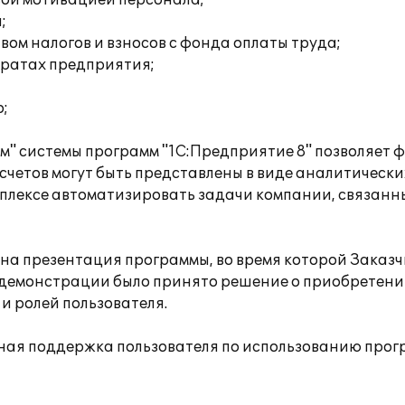
вой мотивацией персонала;
;
ом налогов и взносов с фонда оплаты труда;
тратах предприятия;
;
" системы программ "1С:Предприятие 8" позволяет
четов могут быть представлены в виде аналитически
плексе автоматизировать задачи компании, связанн
а презентация программы, во время которой Заказч
 демонстрации было принято решение о приобретени
и ролей пользователя.
ная поддержка пользователя по использованию прог