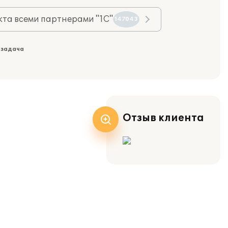
та всеми партнерами "1С"
147043
 задача
Отзыв клиента