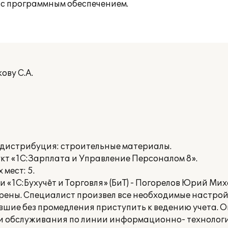
 с программным обеспечением.
ову С.А.
 дистрибуция: строительные материалы.
кт «1С:Зарплата и Управление Персоналом 8».
мест: 5.
«1С:Бухучёт и Торговля» (БиТ) - Погорелов Юрий Ми
рены. Специалист произвел все необходимые настро
шие без промедления приступить к ведению учета. О
и обслуживания по линии информационно- технолог