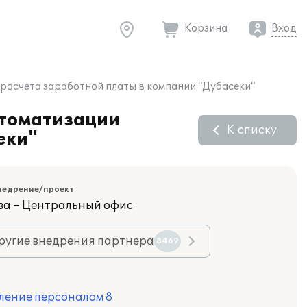
Корзина
Вход
 расчета заработной платы в компании "Дубасеки"
втоматизации
К списку
еки"
недрение/проект
ва – Центральный офис
ругие внедрения партнера
8469
ление персоналом 8