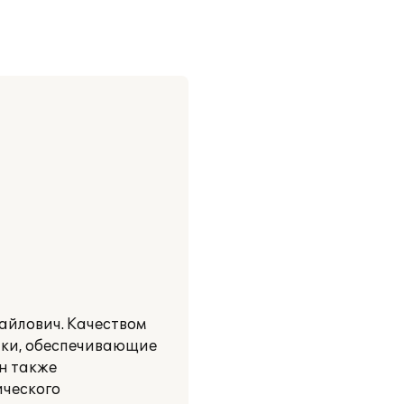
хайлович. Качеством
йки, обеспечивающие
н также
ического