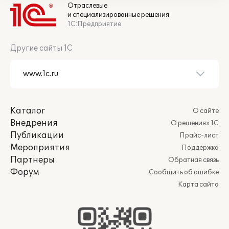
Отраслевые
и специализированные решения
1С:Предприятие
Другие сайты 1С
Каталог
О сайте
Внедрения
О решениях 1С
Публикации
Прайс-лист
Мероприятия
Поддержка
Партнеры
Обратная связь
Форум
Сообщить об ошибке
Карта сайта