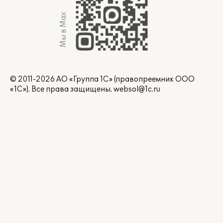
Мы в Max
© 2011-2026 АО «Группа 1С» (правопреемник ООО
«1С»). Все права защищены.
websol@1c.ru