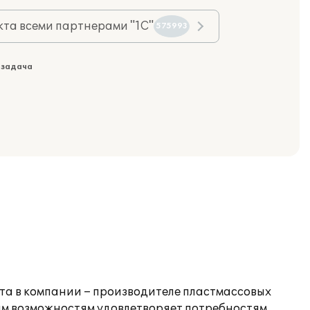
та всеми партнерами "1С"
575993
 задача
ета в компании – производителе пластмассовых
ным возможностям удовлетворяет потребностям