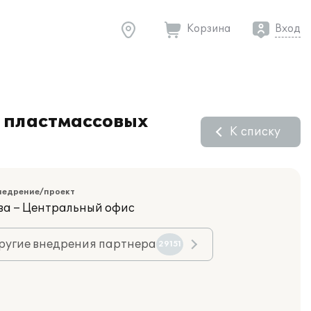
Корзина
Вход
е пластмассовых
К списку
недрение/проект
ва – Центральный офис
ругие внедрения партнера
29151