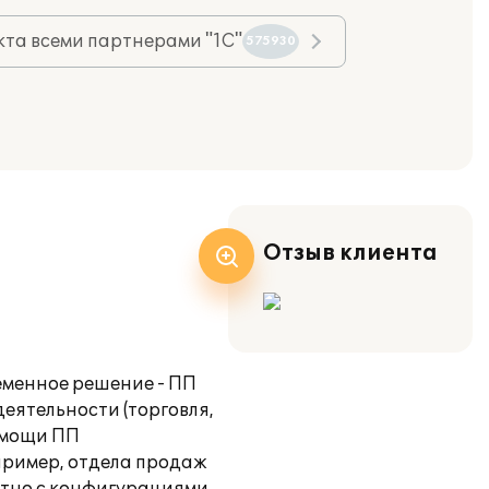
та всеми партнерами "1С"
575930
Отзыв клиента
еменное решение - ПП
еятельности (торговля,
омощи ПП
апример, отдела продаж