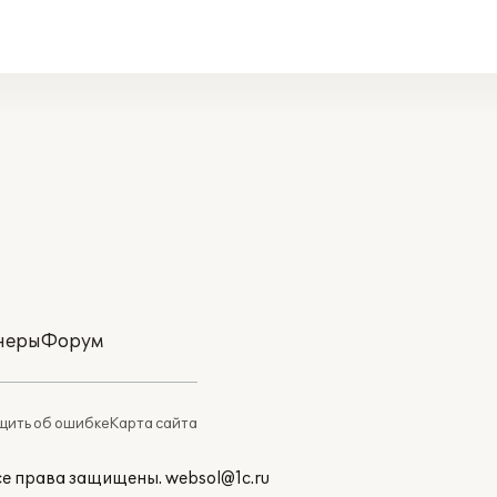
неры
Форум
ить об ошибке
Карта сайта
Все права защищены.
websol@1c.ru