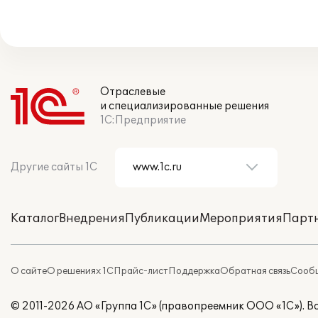
Отраслевые
и специализированные решения
1С:Предприятие
Другие сайты 1С
Каталог
Внедрения
Публикации
Мероприятия
Парт
О сайте
О решениях 1С
Прайс-лист
Поддержка
Обратная связь
Сообщ
© 2011-2026 АО «Группа 1С» (правопреемник ООО «1С»). 