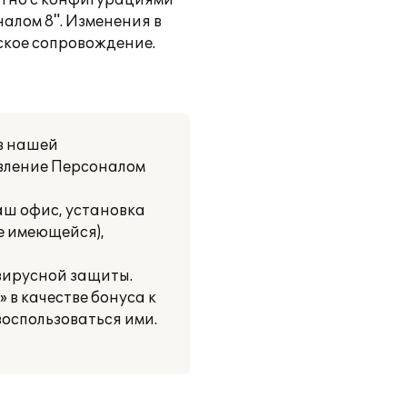
естно с конфигурациями
налом 8". Изменения в
ское сопровождение.
 в нашей
авление Персоналом
аш офис, установка
е имеющейся),
вирусной защиты.
в качестве бонуса к
оспользоваться ими.