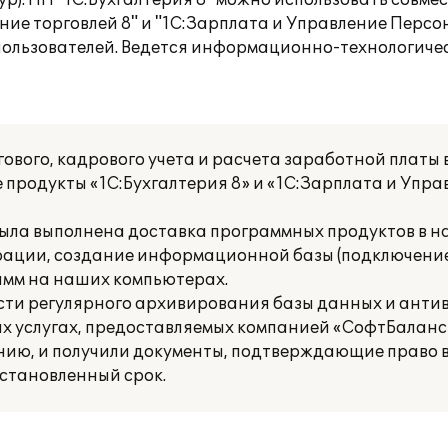
тур). ПП "1С:Бухгалтерия 8" можно использовать совм
ние торговлей 8" и "1С:Зарплата и Управление Персо
пользователей. Ведется информационно-технологиче
ового, кадрового учета и расчета заработной платы
продукты «1С:Бухгалтерия 8» и «1С:Зарплата и Упр
ла выполнена доставка программных продуктов в н
рации, создание информационной базы (подключени
амм на наших компьютерах.
сти регулярного архивирования базы данных и анти
 услугах, предоставляемых компанией «СофтБаланс» 
ию, и получили документы, подтверждающие право в
установленный срок.