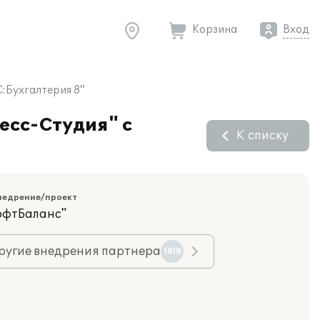
Корзина
Вход
:Бухгалтерия 8"
есс-Студия" с
К списку
недрение/проект
офтБаланс"
ругие внедрения партнера
1818