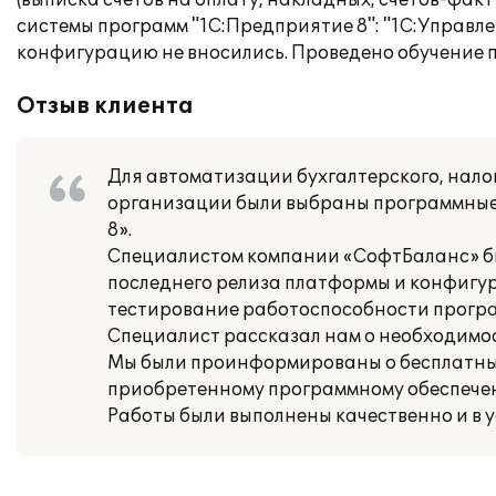
(выписка счетов на оплату, накладных, счетов-фак
системы программ "1С:Предприятие 8": "1C:Управле
конфигурацию не вносились. Проведено обучение 
Отзыв клиента
Для автоматизации бухгалтерского, налог
организации были выбраны программные 
8».
Специалистом компании «СофтБаланс» бы
последнего релиза платформы и конфигу
тестирование работоспособности прогр
Специалист рассказал нам о необходимо
Мы были проинформированы о бесплатных
приобретенному программному обеспечен
Работы были выполнены качественно и в 