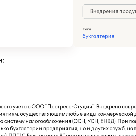
Внедрения продук
Теги
бухгалтерия
и:
вого учета в ООО "Прогресс-Студия". Внедрено совр
приятиям, осуществляющим любые виды коммерческой д
ю систему налогообложения (ОСН, УСН, ЕНВД). При п
лько бухгалтерии предприятия, но и других служб, н