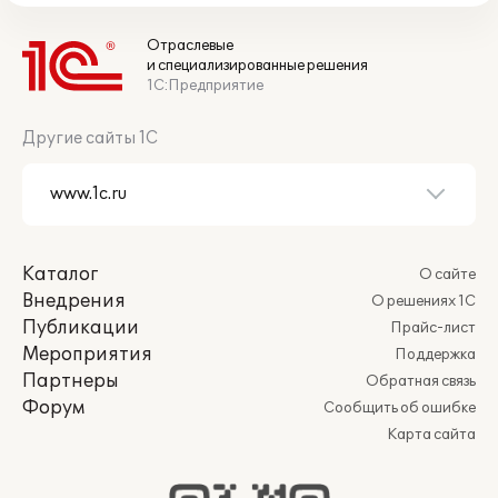
Отраслевые
и специализированные решения
1С:Предприятие
Другие сайты 1С
Каталог
О сайте
Внедрения
О решениях 1С
Публикации
Прайс-лист
Мероприятия
Поддержка
Партнеры
Обратная связь
Форум
Сообщить об ошибке
Карта сайта