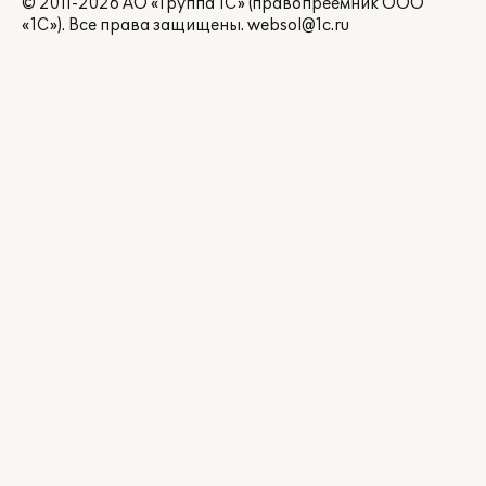
© 2011-2026 АО «Группа 1С» (правопреемник ООО
«1С»). Все права защищены.
websol@1c.ru