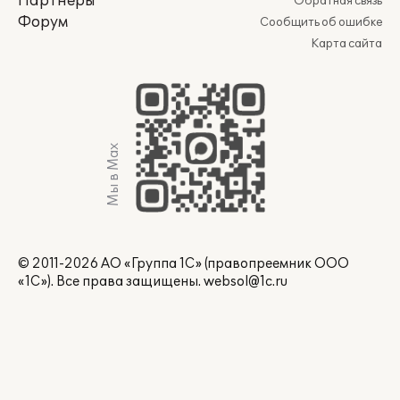
Партнеры
Обратная связь
Форум
Сообщить об ошибке
Карта сайта
Мы в Max
© 2011-2026 АО «Группа 1С» (правопреемник ООО
«1С»). Все права защищены.
websol@1c.ru