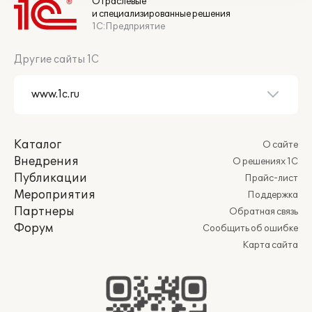
Отраслевые
и специализированные решения
1С:Предприятие
Другие сайты 1С
Каталог
О сайте
Внедрения
О решениях 1С
Публикации
Прайс-лист
Мероприятия
Поддержка
Партнеры
Обратная связь
Форум
Сообщить об ошибке
Карта сайта