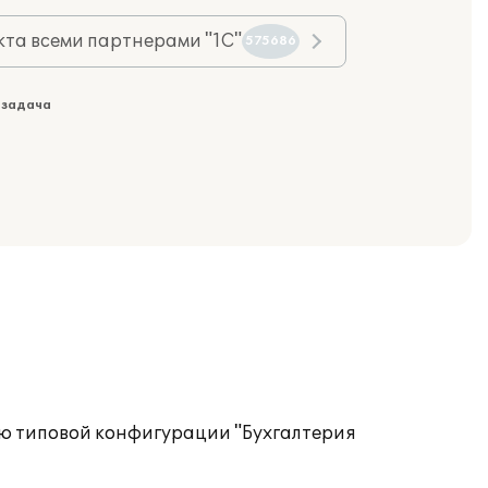
та всеми партнерами "1С"
575686
 задача
щью типовой конфигурации "Бухгалтерия