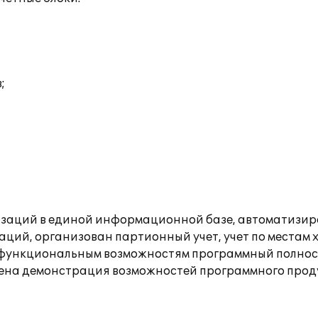
;
изаций в единой информационной базе, автоматизиро
ций, организован партионный учет, учет по местам 
м функциональным возможностям программный полнос
едена демонстрация возможностей программного прод