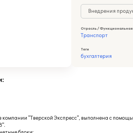
Внедрения продук
Отрасль / Функциональная
Транспорт
Теги
бухгалтерия
и:
 в компании "Тверской Экспресс", выполнена с помо
".
четные блоки: