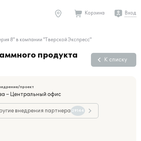
Корзина
Вход
рия 8" в компании "Тверской Экспресс"
раммного продукта
К списку
недрение/проект
ва – Центральный офис
ругие внедрения партнера
29144