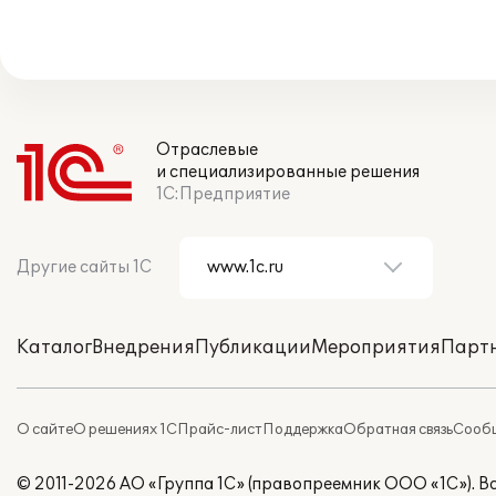
Отраслевые
и специализированные решения
1С:Предприятие
Другие сайты 1С
Каталог
Внедрения
Публикации
Мероприятия
Парт
О сайте
О решениях 1С
Прайс-лист
Поддержка
Обратная связь
Сообщ
© 2011-2026 АО «Группа 1С» (правопреемник ООО «1С»). 