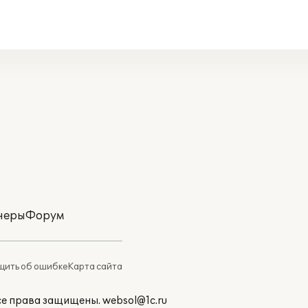
неры
Форум
ить об ошибке
Карта сайта
Все права защищены.
websol@1c.ru