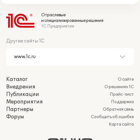
Отраслевые
и специализированные решения
1С:Предприятие
Другие сайты 1С
Каталог
О сайте
Внедрения
О решениях 1С
Публикации
Прайс-лист
Мероприятия
Поддержка
Партнеры
Обратная связь
Форум
Сообщить об ошибке
Карта сайта