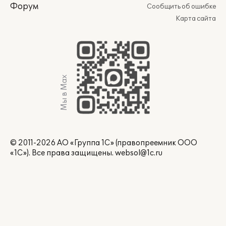
Форум
Сообщить об ошибке
Карта сайта
Мы в Max
© 2011-2026 АО «Группа 1С» (правопреемник ООО
«1С»). Все права защищены.
websol@1c.ru