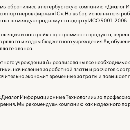
я мы обратились в петербургскую компанию «Диалог
ных партнеров фирмы «1С». На выбор исполнителя ра
тва по международному стандарту ИСО 9001: 2008.
алляция и настройка программного продукта, перен
:Зарплата и кадры бюджетного учреждения 8», обучен
плате аванса.
етного учреждения 8» реализованы все необходимые 
ки, начисления заработной платы и расчетов с сот
ачительно экономит временные затраты и повышает 
«Диалог Информационные Технологии» за профессио
дрения. Мы рекомендуем компанию как надежного па