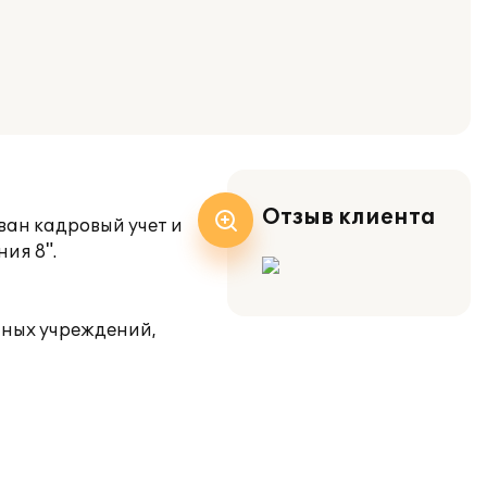
Отзыв клиента
ан кадровый учет и
ия 8".
тных учреждений,