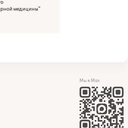
го
арной медицины"
Мы в Max