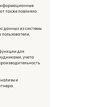
 Информационные
бот также повлияло
ос данных из системы
ы пользователи,
функции для
рудниками, учета
производительность
нализм и
ртнера.