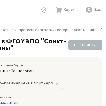
Корзина
Вход
ская государственная академия ветеринарной медицины"
" в ФГОУВПО "Санкт-
К списку
ины"
недрение/проект
нные Технологии
ругие внедрения партнера
 задача
азование